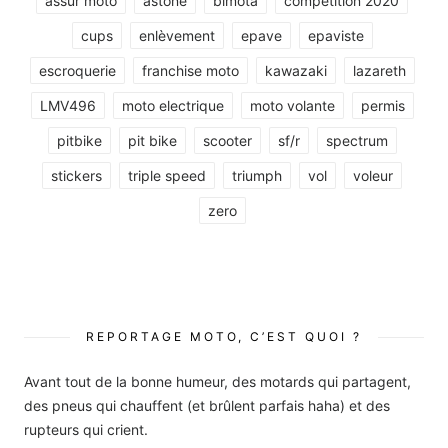
assur moto
astone
bimota
competition 2020
cups
enlèvement
epave
epaviste
escroquerie
franchise moto
kawazaki
lazareth
LMV496
moto electrique
moto volante
permis
pitbike
pit bike
scooter
sf/r
spectrum
stickers
triple speed
triumph
vol
voleur
zero
REPORTAGE MOTO, C’EST QUOI ?
Avant tout de la bonne humeur, des motards qui partagent,
des pneus qui chauffent (et brûlent parfais haha) et des
rupteurs qui crient.