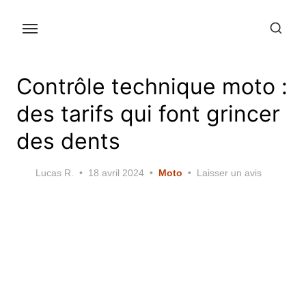
Skip
to
the
content
Contrôle technique moto :
des tarifs qui font grincer
des dents
Posted
Lucas R.
18 avril 2024
Moto
Laisser un avis
on