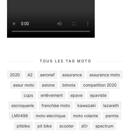
TOUS LES TAG MOTO
2020
A2
aeronef
assurance
assurance moto
assur moto
astone
bimota
competition 2020
cups
enlèvement
epave
epaviste
escroquerie
franchise moto
kawazaki
lazareth
LMV496
moto electrique
moto volante
permis
pitbike
pit bike
scooter
sf/r
spectrum