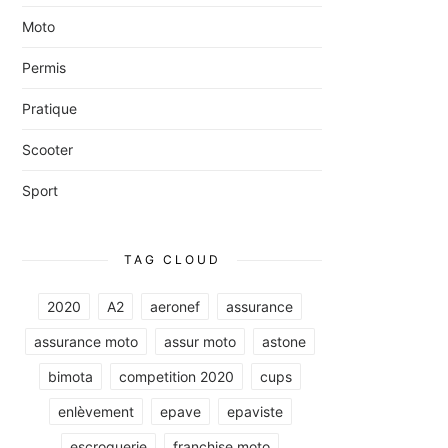
Moto
Permis
Pratique
Scooter
Sport
TAG CLOUD
2020
A2
aeronef
assurance
assurance moto
assur moto
astone
bimota
competition 2020
cups
enlèvement
epave
epaviste
escroquerie
franchise moto