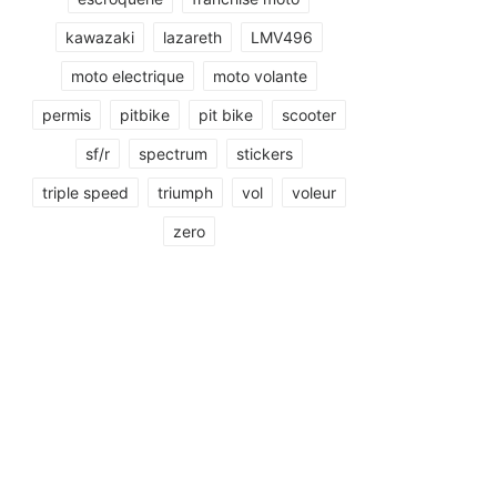
kawazaki
lazareth
LMV496
moto electrique
moto volante
permis
pitbike
pit bike
scooter
sf/r
spectrum
stickers
triple speed
triumph
vol
voleur
zero