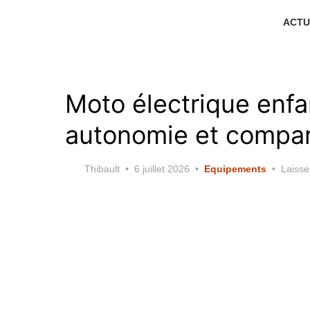
Skip
ACTU
to
the
content
Moto électrique enfa
autonomie et compar
Posted
Thibault
6 juillet 2026
Equipements
Laisse
on