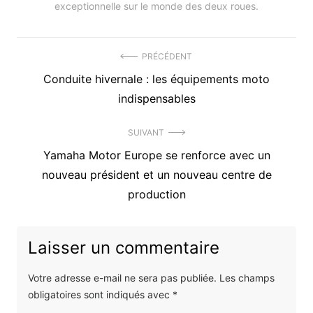
exceptionnelle sur le monde des deux roues.
Navigation
PRÉCÉDENT
Précédent
Conduite hivernale : les équipements moto
de
article
indispensables
l’article
:
SUIVANT
Article
Yamaha Motor Europe se renforce avec un
suivant
nouveau président et un nouveau centre de
:
production
Laisser un commentaire
Votre adresse e-mail ne sera pas publiée.
Les champs
obligatoires sont indiqués avec
*