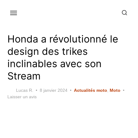
Skip
to
the
content
Honda a révolutionné le
design des trikes
inclinables avec son
Stream
Posted
Lucas R.
8 janvier 2024
Actualités moto
,
Moto
on
Laisser un avis