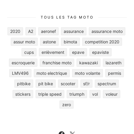
TOUS LES TAG MOTO
2020
A2
aeronef
assurance
assurance moto
assur moto
astone
bimota
competition 2020
cups
enlèvement
epave
epaviste
escroquerie
franchise moto
kawazaki
lazareth
LMV496
moto electrique
moto volante
permis
pitbike
pit bike
scooter
sf/r
spectrum
stickers
triple speed
triumph
vol
voleur
zero