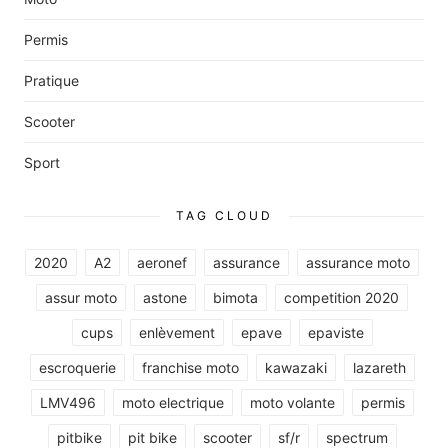
Permis
Pratique
Scooter
Sport
TAG CLOUD
2020
A2
aeronef
assurance
assurance moto
assur moto
astone
bimota
competition 2020
cups
enlèvement
epave
epaviste
escroquerie
franchise moto
kawazaki
lazareth
LMV496
moto electrique
moto volante
permis
pitbike
pit bike
scooter
sf/r
spectrum