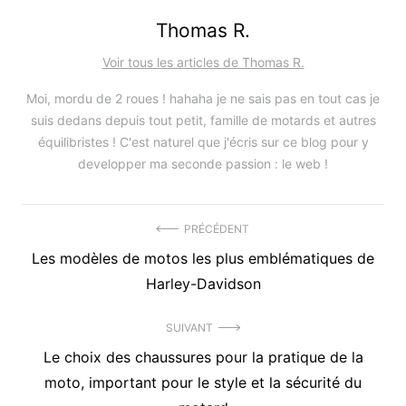
Thomas R.
Voir tous les articles de Thomas R.
Moi, mordu de 2 roues ! hahaha je ne sais pas en tout cas je
suis dedans depuis tout petit, famille de motards et autres
équilibristes ! C'est naturel que j'écris sur ce blog pour y
developper ma seconde passion : le web !
Navigation
PRÉCÉDENT
Précédent
Les modèles de motos les plus emblématiques de
de
article
Harley-Davidson
l’article
:
SUIVANT
Article
Le choix des chaussures pour la pratique de la
suivant
moto, important pour le style et la sécurité du