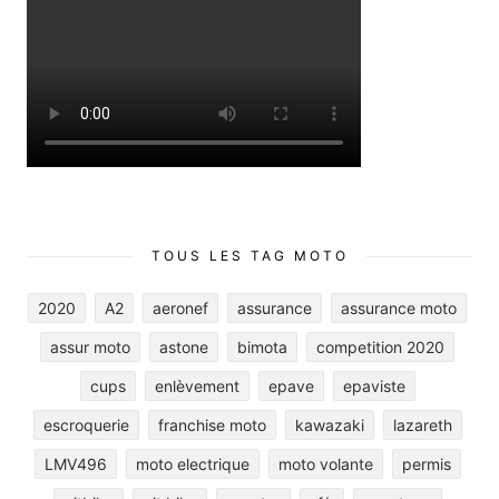
TOUS LES TAG MOTO
2020
A2
aeronef
assurance
assurance moto
assur moto
astone
bimota
competition 2020
cups
enlèvement
epave
epaviste
escroquerie
franchise moto
kawazaki
lazareth
LMV496
moto electrique
moto volante
permis