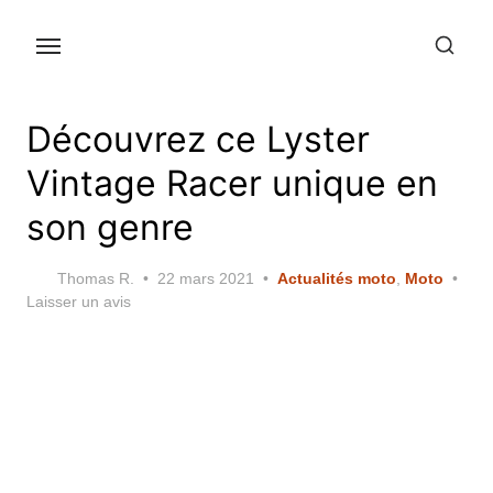
Skip
to
the
content
Découvrez ce Lyster
Vintage Racer unique en
son genre
Posted
Thomas R.
22 mars 2021
Actualités moto
,
Moto
on
Laisser un avis