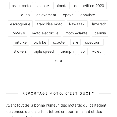
assur moto
astone
bimota
competition 2020
cups
enlèvement
epave
epaviste
escroquerie
franchise moto
kawazaki
lazareth
LMV496
moto electrique
moto volante
permis
pitbike
pit bike
scooter
sf/r
spectrum
stickers
triple speed
triumph
vol
voleur
zero
REPORTAGE MOTO, C’EST QUOI ?
Avant tout de la bonne humeur, des motards qui partagent,
des pneus qui chauffent (et brûlent parfais haha) et des