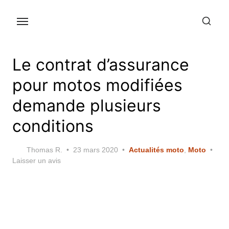
Skip
to
the
content
Le contrat d’assurance
pour motos modifiées
demande plusieurs
conditions
Posted
Thomas R.
23 mars 2020
Actualités moto
,
Moto
on
Laisser un avis