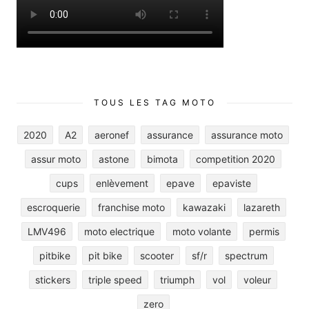
TOUS LES TAG MOTO
2020
A2
aeronef
assurance
assurance moto
assur moto
astone
bimota
competition 2020
cups
enlèvement
epave
epaviste
escroquerie
franchise moto
kawazaki
lazareth
LMV496
moto electrique
moto volante
permis
pitbike
pit bike
scooter
sf/r
spectrum
stickers
triple speed
triumph
vol
voleur
zero