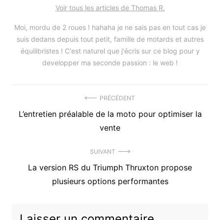
Voir tous les articles de Thomas R.
Moi, mordu de 2 roues ! hahaha je ne sais pas en tout cas je
suis dedans depuis tout petit, famille de motards et autres
équilibristes ! C'est naturel que j'écris sur ce blog pour y
developper ma seconde passion : le web !
Navigation
PRÉCÉDENT
Précédent
L’entretien préalable de la moto pour optimiser la
de
article
vente
l’article
:
SUIVANT
Article
La version RS du Triumph Thruxton propose
suivant
plusieurs options performantes
:
Laisser un commentaire