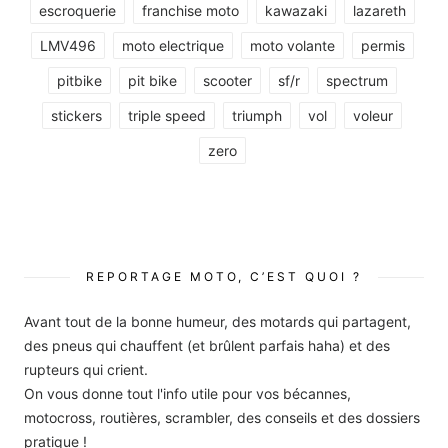
escroquerie
franchise moto
kawazaki
lazareth
LMV496
moto electrique
moto volante
permis
pitbike
pit bike
scooter
sf/r
spectrum
stickers
triple speed
triumph
vol
voleur
zero
REPORTAGE MOTO, C’EST QUOI ?
Avant tout de la bonne humeur, des motards qui partagent,
des pneus qui chauffent (et brûlent parfais haha) et des
rupteurs qui crient.
On vous donne tout l'info utile pour vos bécannes,
motocross, routières, scrambler, des conseils et des dossiers
pratique !